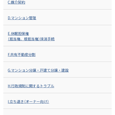
C.媒介契約
D.マンション管理
E.休眠担保権
（抵当権、根抵当権）抹消手続
F.共有不動産分割
G.マンション分譲・戸建て分譲・建設
H.行政規制に関するトラブル
I.立ち退き（オーナー向け）