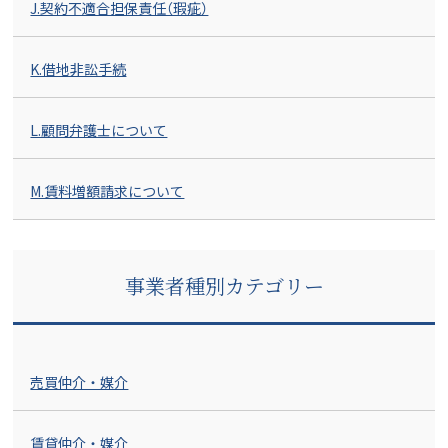
J.契約不適合担保責任（瑕疵）
K.借地非訟手続
L.顧問弁護士について
M.賃料増額請求について
事業者種別カテゴリー
売買仲介・媒介
賃貸仲介・媒介