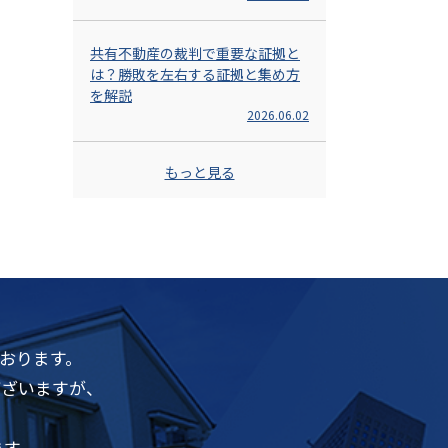
共有不動産の裁判で重要な証拠と
は？勝敗を左右する証拠と集め方
を解説
2026.06.02
もっと見る
おります。
ございますが、
ます