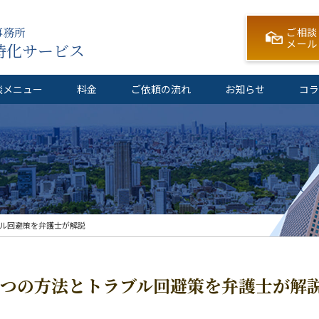
事務所
ご相談
メール
特化サービス
談メニュー
料金
ご依頼の流れ
お知らせ
コラ
ブル回避策を弁護士が解説
4つの方法とトラブル回避策を弁護士が解