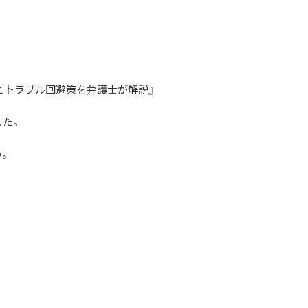
とトラブル回避策を弁護士が解説』
した。
い。