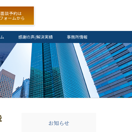
 面談予約は
フォームから
ム
感謝の声/解決実績
事務所情報
説
お知らせ